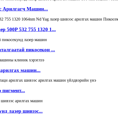
с Арилгагч Машин...
 500P 532 755 1320 1...
талгаатай пикосекон ...
 арилгах машин...
 пигмент...
нд лазер шивээс...