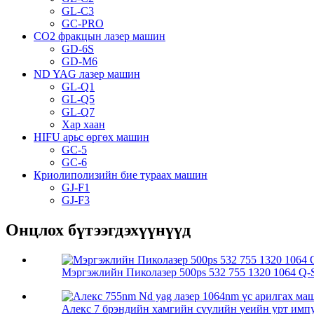
GL-C3
GC-PRO
CO2 фракцын лазер машин
GD-6S
GD-M6
ND YAG лазер машин
GL-Q1
GL-Q5
GL-Q7
Хар хаан
HIFU арьс өргөх машин
GC-5
GC-6
Криолиполизийн бие тураах машин
GJ-F1
GJ-F3
Онцлох бүтээгдэхүүнүүд
Мэргэжлийн Пиколазер 500ps 532 755 1320 1064 Q-S
Алекс 7 брэндийн хамгийн сүүлийн үеийн урт импул