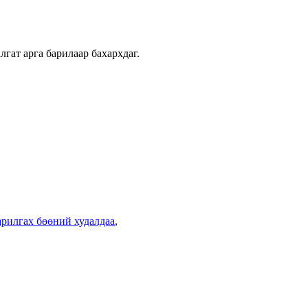
гат арга барилаар бахархдаг.
арилгах бөөний худалдаа
,