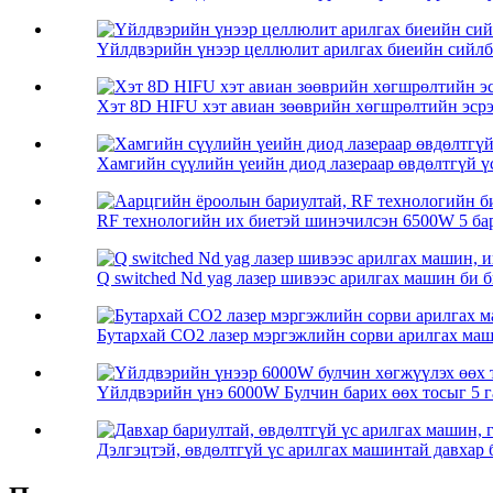
Үйлдвэрийн үнээр целлюлит арилгах биеийн сийлбэр
Хэт 8D HIFU хэт авиан зөөврийн хөгшрөлтийн эсрэг
Хамгийн сүүлийн үеийн диод лазераар өвдөлтгүй ү
RF технологийн их биетэй шинэчилсэн 6500W 5 бари
Q switched Nd yag лазер шивээс арилгах машин би б
Бутархай CO2 лазер мэргэжлийн сорви арилгах ма
Үйлдвэрийн үнэ 6000W Булчин барих өөх тосыг 5 га
Дэлгэцтэй, өвдөлтгүй үс арилгах машинтай давхар б