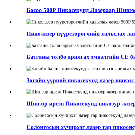
Босоо 500P Пикосекунд Лазераар Шивээ
Пиколазер нүүрстөрөгчийн хальслах лазер
Батганы толбо арилгах эмнэлгийн CE ба
Зөгийн үүрний пикосекунд лазер шивээс
Шинээр ирсэн Пикосекунд пикозур лазер
Солонгосын хүчирхэг лазер гар пикосеку