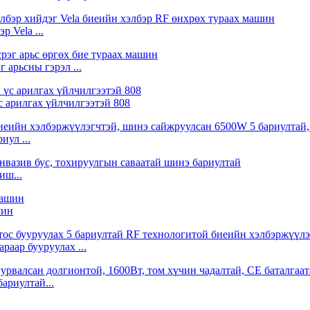
 Vela ...
 арьсны гэрэл ...
с арилгах үйлчилгээтэй 808
ул ...
иш...
шин
раар бууруулах ...
ариултай...