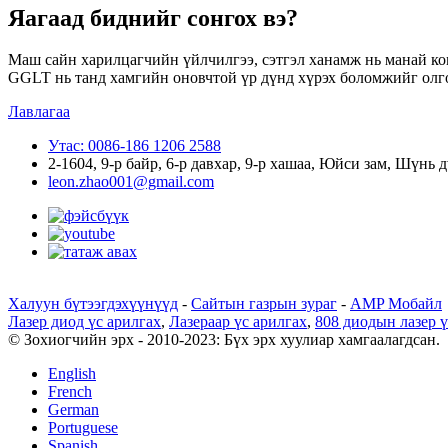
Яагаад биднийг сонгох вэ?
Маш сайн харилцагчийн үйлчилгээ, сэтгэл ханамж нь манай к
GGLT нь танд хамгийн оновчтой үр дүнд хүрэх боломжийг олгод
Лавлагаа
Утас: 0086-186 1206 2588
2-1604, 9-р байр, 6-р давхар, 9-р хашаа, Юйси зам, Шүнь 
leon.zhao001@gmail.com
Халуун бүтээгдэхүүнүүд
-
Сайтын газрын зураг
-
AMP Мобайл
Лазер диод үс арилгах
,
Лазераар үс арилгах
,
808 диодын лазер ү
© Зохиогчийн эрх - 2010-2023: Бүх эрх хуулиар хамгаалагдсан.
English
French
German
Portuguese
Spanish