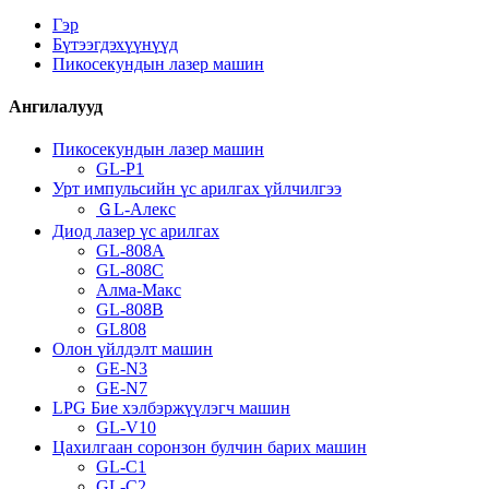
Гэр
Бүтээгдэхүүнүүд
Пикосекундын лазер машин
Ангилалууд
Пикосекундын лазер машин
GL-P1
Урт импульсийн үс арилгах үйлчилгээ
ＧL-Алекс
Диод лазер үс арилгах
GL-808A
GL-808C
Алма-Макс
GL-808B
GL808
Олон үйлдэлт машин
GE-N3
GE-N7
LPG Бие хэлбэржүүлэгч машин
GL-V10
Цахилгаан соронзон булчин барих машин
GL-C1
GL-C2