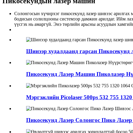
Пикосекундын лазер машин
Солонгосын хүчирхэг пикосекунд лазер шивээс арилгах м
бодисын солилцооны системээр дамжин арилдаг. Ийм лазе
үүсгэх нь амаргүй. Энэ төрлийн арьсны асуудлын хамгий
Шинээр худалдаанд гарсан Пикосекунд л
Пикосекунд Лазер Машин Пиколазер Нүү
Мэргэжлийн Picolaser 500ps 532 755 1320 
Пикосекунд Лазер Солонгос Пико Лазер 