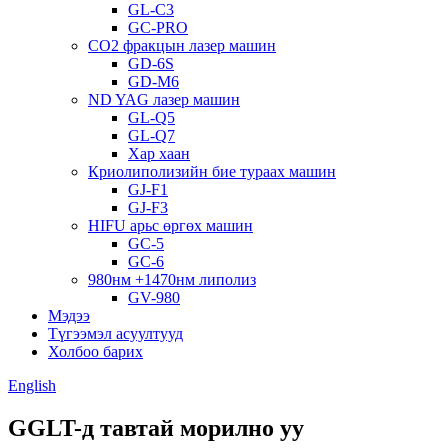
GL-C3
GC-PRO
CO2 фракцын лазер машин
GD-6S
GD-M6
ND YAG лазер машин
GL-Q5
GL-Q7
Хар хаан
Криолиполизийн бие тураах машин
GJ-F1
GJ-F3
HIFU арьс өргөх машин
GC-5
GC-6
980нм +1470нм липолиз
GV-980
Мэдээ
Түгээмэл асуултууд
Холбоо барих
English
GGLT-д тавтай морилно уу