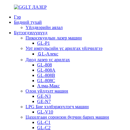
Гэр
Бидний тухай
Үйлдвэрийн аялал
Бүтээгдэхүүнүүд
Пикосекундын лазер машин
GL-P1
Урт импульсийн үс арилгах үйлчилгээ
ＧL-Алекс
Диод лазер үс арилгах
GL-808
GL-808A
GL-808B
GL-808C
Алма-Макс
Олон үйлдэлт машин
GE-N3
GE-N7
LPG Бие хэлбэржүүлэгч машин
GL-V10
Цахилгаан соронзон булчин барих машин
GL-C1
GL-C2