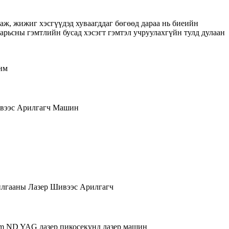
ж, жижиг хэсгүүдэд хуваагддаг бөгөөд дараа нь биеийн
рьсны гэмтлийн бусад хэсэгт гэмтэл учруулахгүйн тулд дулаан